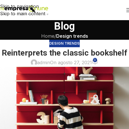
Skip to navigation
Skip to main content
Blog
Home
/
Design trends
DESIGN TRENDS
Reinterprets the classic bookshelf
0
admin
On agosto 27, 2021