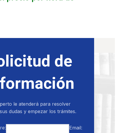
olicitud de
nformación
perto le atenderá para resolver
sus dudas y empezar los trámites.
re:
Email: