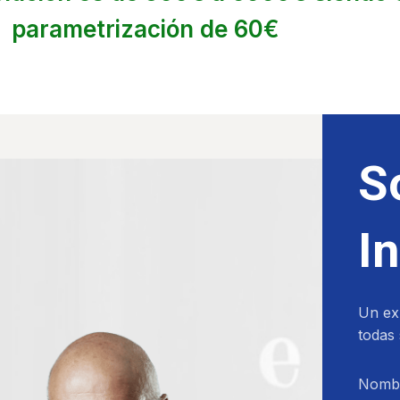
parametrización de 60€
S
I
Un ex
todas 
Nomb