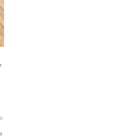
a
to
a