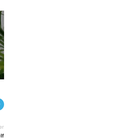
er
lf