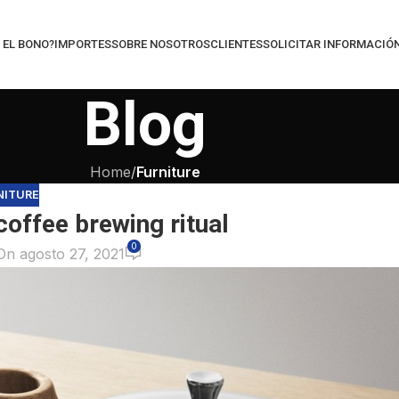
 EL BONO?
IMPORTES
SOBRE NOSOTROS
CLIENTES
SOLICITAR INFORMACIÓ
Blog
Home
/
Furniture
NITURE
coffee brewing ritual
0
On agosto 27, 2021