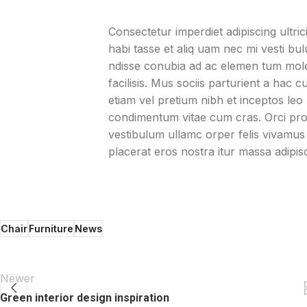
Consectetur imperdiet adipiscing ultri
habi tasse et aliq uam nec mi vesti bu
ndisse conubia ad ac elemen tum mole
facilisis. Mus sociis parturient a hac
etiam vel pretium nibh et inceptos leo
condimentum vitae cum cras. Orci proi
vestibulum ullamc orper felis vivamus v
placerat eros nostra itur massa adipis
Chair
Furniture
News
Newer
Green interior design inspiration