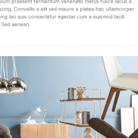
ibulum praesent fermentum venenatis metus fusce lacus a
scing. Convallis a elit sed mauris a platea hac ullamcorper
cing leo quis consectetur egestas cum a euismod taciti
. Sed aenean.