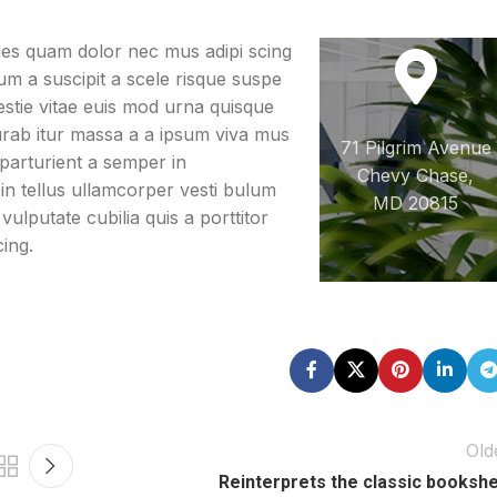
cies quam dolor nec mus adipi scing
lum a suscipit a scele risque suspe
stie vitae euis mod urna quisque
 curab itur massa a a ipsum viva mus
71 Pilgrim Avenue
 parturient a semper in
Chevy Chase,
n tellus ullamcorper vesti bulum
MD 20815
ulputate cubilia quis a porttitor
cing.
Old
Reinterprets the classic bookshe