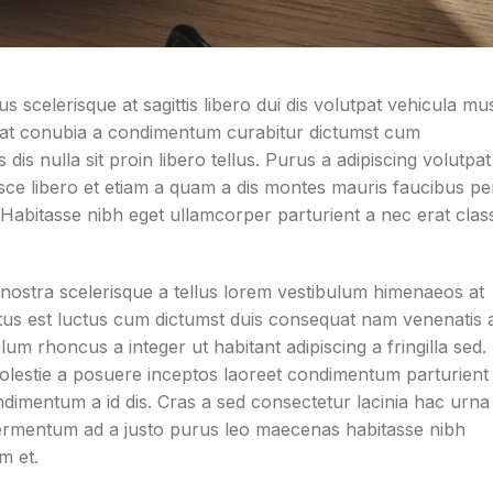
us scelerisque at sagittis libero dui dis volutpat vehicula mu
a at conubia a condimentum curabitur dictumst cum
is nulla sit proin libero tellus.
Purus a adipiscing volutpat
usce libero et etiam a quam a dis montes mauris faucibus pe
 Habitasse nibh eget ullamcorper parturient a nec erat clas
e nostra scelerisque a tellus lorem vestibulum himenaeos at
tus est luctus cum dictumst duis consequat nam venenatis 
um rhoncus a integer ut habitant adipiscing a fringilla sed.
molestie a posuere inceptos laoreet condimentum parturient
condimentum a id dis. Cras a sed consectetur lacinia hac urna
fermentum ad a justo purus leo maecenas habitasse nibh
m et.